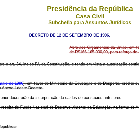
Presidência da República
Casa Civil
Subchefia para Assuntos Jurídicos
DECRETO DE 12 DE SETEMBRO DE 1996.
Abre aos Orçamentos da União, em fav
de R$166.165.000,00, para reforço de
re o art. 84, inciso IV, da Constituição, e tendo em vista a autorização contida 
 maio de 1996
), em favor do Ministério da Educação e do Desporto, crédito 
o Anexo I deste Decreto.
erior decorrerão da incorporação de saldos de exercícios anteriores.
a a receita do Fundo Nacional de Desenvolvimento da Educação, na forma do A
epública.