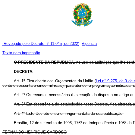
(Revogado pelo Decreto nº 11.045, de 2022)
Vigência
Texto para impressão
O
PRESIDENTE DA REPÚBLICA
, no uso da atribuição que lhe confe
DECRETA:
Art. 1º Fica aberto aos Orçamentos da União (
Lei n° 9.275, de 9 de
cento e sessenta e cinco mil reais), para atender à programação indicada n
Art. 2º Os recursos necessários à execução do disposto no artigo ant
Art. 3° Em decorrência do estabelecido neste Decreto, fica alterad
Art. 4º Este Decreto entra em vigor na data de sua publicação.
Brasília, 12 de setembro de 1996; 175º da Independência e 108º da R
FERNANDO HENRIQUE CARDOSO