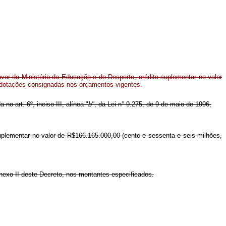
or do Ministério da Educação e do Desporto, crédito suplementar no valor
 dotações consignadas nos orçamentos vigentes.
no art. 6º, inciso III, alínea "
b"
, da Lei n° 9.275, de 9 de maio de 1996,
suplementar no valor de R$166.165.000,00 (cento e sessenta e seis milhões,
nexo II deste Decreto, nos montantes especificados.