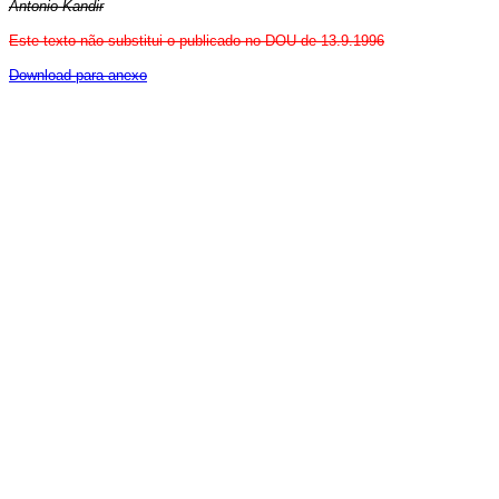
Antonio Kandir
Este texto não substitui o publicado no DOU de 13.9.1996
Download para anexo