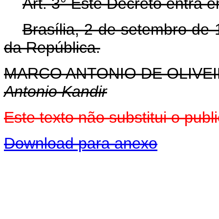
Art. 3° Este Decreto entra 
Brasília, 2 de setembro de
da República.
MARCO ANTONIO DE OLIVEI
Antonio Kandir
Este texto não substitui o pu
Download para anexo