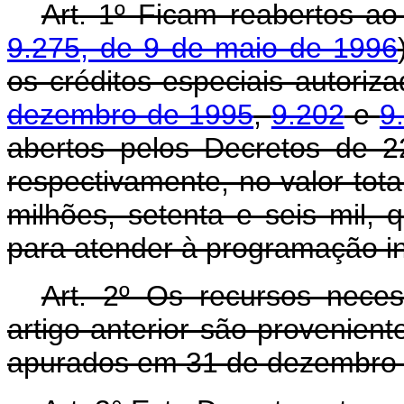
Art. 1º Ficam reabertos a
9.275, de 9 de maio de 1996
os créditos especiais autoriz
dezembro de 1995
,
9.202
e
9
abertos pelos Decretos de 
respectivamente, no valor tota
milhões, setenta e seis mil, q
para atender à programação in
Art. 2º Os recursos nece
artigo anterior são provenient
apurados em 31 de dezembro 