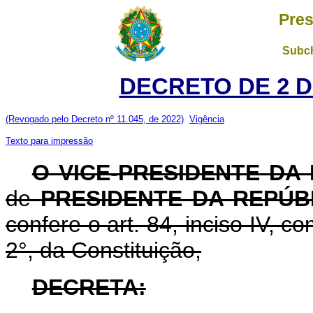
Pres
Subch
DECRETO DE 2 D
(Revogado pelo Decreto nº 11.045, de 2022)
Vigência
Texto para impressão
O VICE-PRESIDENTE
DA 
de
PRESIDENTE DA REPÚB
confere o art. 84, inciso IV, c
2°, da Constituição,
DECRETA: