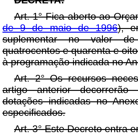
DECRETA:
Art. 1° Fica aberto ao Orça
de 9 de maio de 1996
), e
suplementar no valor de
quatrocentos e quarenta e oito 
à programação indicada no Ane
Art. 2° Os recursos nece
artigo anterior decorrerão
dotações indicadas no Anex
especificados.
Art. 3° Este Decreto entra 