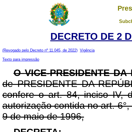
Pres
Subch
DECRETO DE 2 D
(Revogado pelo Decreto nº 11.045, de 2022)
Vigência
Texto para impressão
O
VICE-PRESIDENTE
DA 
de PRESIDENTE DA REPÚBLIC
confere o art. 84, inciso IV,
autorização contida no art. 6°, 
9 de maio de 1996,