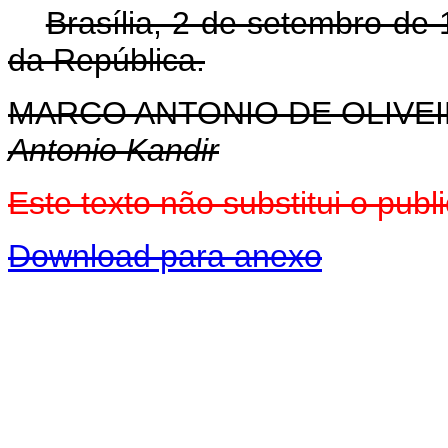
Brasília, 2 de setembro de
da República.
MARCO ANTONIO DE OLIVEI
Antonio Kandir
Este texto não substitui o pu
Download para anexo