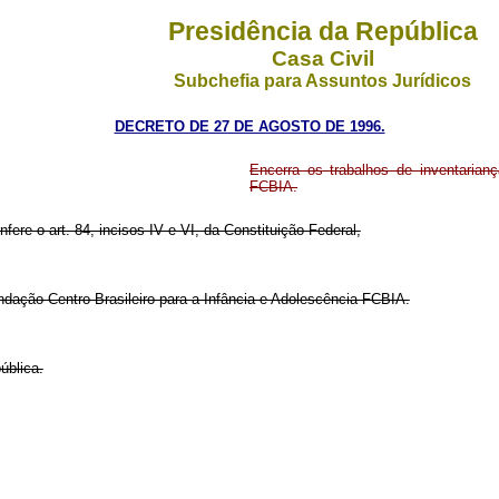
Presidência da República
Casa Civil
Subchefia para Assuntos Jurídicos
DECRETO DE 27 DE AGOSTO DE 1996.
Encerra os trabalhos de inventarianç
FCBIA.
nfere o art. 84, incisos IV e VI, da Constituição Federal,
undação Centro Brasileiro para a Infância e Adolescência-FCBIA.
ública.