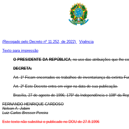
(Revogado pelo Decreto nº 11.252, de 2022)
Vigência
Texto para impressão
O PRESIDENTE DA REPÚBLICA
, no uso das atribuições que lhe co
DECRETA:
Art. 1º Ficam encerrados os trabalhos de inventariança da extinta F
Art. 2º Este Decreto entra em vigor na data de sua publicação.
Brasília, 27 de agosto de 1996; 175º da Independência e 108º da Rep
FERNANDO HENRIQUE CARDOSO
Nelson A. Jobim
Luiz Carlos Bresser Pereira
Este texto não substitui o publicado no DOU de 27.8.1996