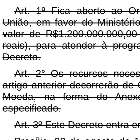
Art. 1º Fica aberto ao O
União, em favor do Ministéri
valor de R$1.200.000.000,00
reais), para atender à prog
Decreto.
Art. 2° Os recursos nece
artigo anterior decorrerão de
Moeda, na forma do Anexo
especificado.
Art. 3º Este Decreto entra 