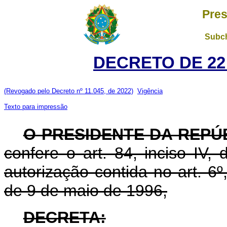
Pres
Subch
DECRETO DE 22
(Revogado pelo Decreto nº 11.045, de 2022)
Vigência
Texto para impressão
O PRESIDENTE DA REPÚ
confere o art. 84, inciso IV,
autorização contida no art. 6º,
de 9 de maio de 1996,
DECRETA: