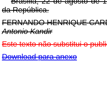
Brasília, 22 de agosto de 
da República.
FERNANDO HENRIQUE CA
Antonio Kandir
Este texto não substitui o pu
Download para anexo