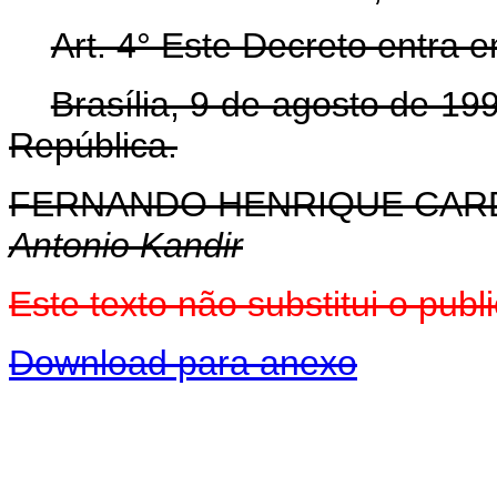
Art. 4° Este Decreto entra 
Brasília, 9 de agosto de 1
República.
FERNANDO HENRIQUE CA
Antonio Kandir
Este texto não substitui o pu
Download para anexo