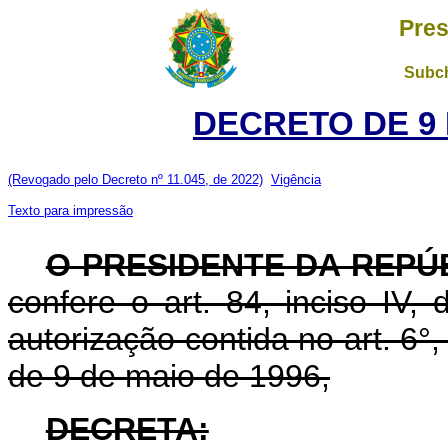
Pres
Subch
DECRETO DE 9 
(Revogado pelo Decreto nº 11.045, de 2022)
Vigência
Texto para impressão
O PRESIDENTE DA REPÚ
confere o art. 84, inciso IV,
autorização contida no art. 6°, i
de 9 de maio de 1996,
DECRETA: