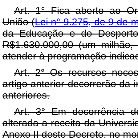
Art. 1° Fica aberto ao O
União (
Lei n° 9.275, de 9 de 
da Educação e do Desporto,
R$1.630.000,00 (um milhão, s
atender à programação indicad
Art. 2° Os recursos nece
artigo anterior decorrerão da 
anteriores.
Art. 3° Em decorrência do
alterada a receita da Univers
Anexo II deste Decreto, no mo