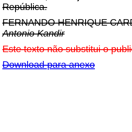
República.
FERNANDO HENRIQUE CA
Antonio Kandir
Este texto não substitui o pu
Download para anexo