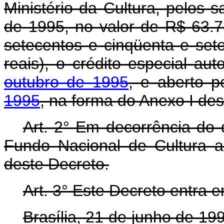
Ministério da Cultura, pelos
de 1995, no valor de R$ 63.7
setecentos e cinqüenta e sete
reais), o crédito especial au
outubro de 1995
, e aberto 
1995
, na forma do Anexo I des
Art. 2° Em decorrência do d
Fundo Nacional de Cultura a
deste Decreto.
Art. 3° Este Decreto entra 
Brasília, 21 de junho de 1