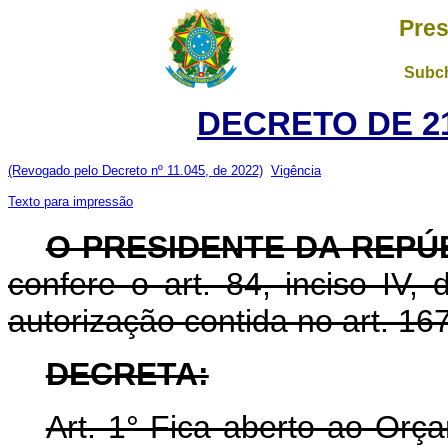
Pres
Subch
DECRETO DE 21
(Revogado pelo Decreto nº 11.045, de 2022)
Vigência
Texto para impressão
O PRESIDENTE DA REPÚ
confere o art. 84, inciso IV,
autorização contida no art. 167
DECRETA:
Art. 1° Fica aberto ao Orç