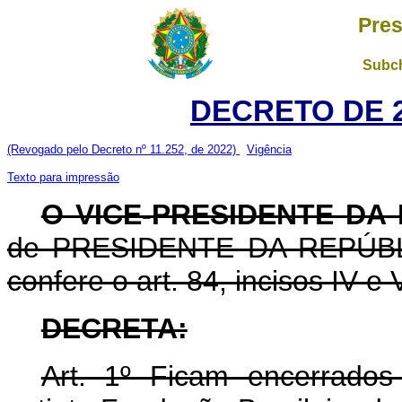
Pres
Subch
DECRETO DE 2
(Revogado pelo Decreto nº 11.252, de 2022)
Vigência
Texto para impressão
O VICE-PRESIDENTE DA
de PRESIDENTE DA REPÚBLIC
confere o art. 84, incisos IV e 
DECRETA:
Art. 1º Ficam encerrados