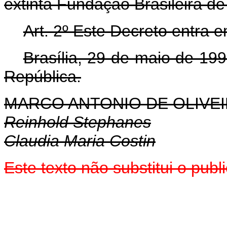
extinta Fundação Brasileira de
Art. 2º Este Decreto entra 
Brasília, 29 de maio de 19
República.
MARCO ANTONIO DE OLIVEI
Reinhold Stephanes
Claudia Maria Costin
Este texto não substitui o pu