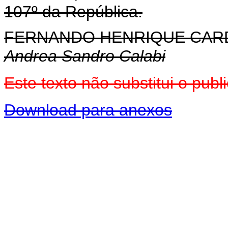
107º da República.
FERNANDO HENRIQUE CA
Andrea Sandro Calabi
Este texto não substitui o pu
Download para anexos