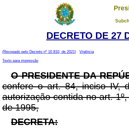
Pres
Subch
DECRETO DE 27 
(Revogado pelo Decreto nº 10.810, de 2021)
Vigência
Texto para impressão
O PRESIDENTE DA REPÚ
confere o art. 84, inciso IV,
autorização contida no art. 1º
de 1995,
DECRETA: