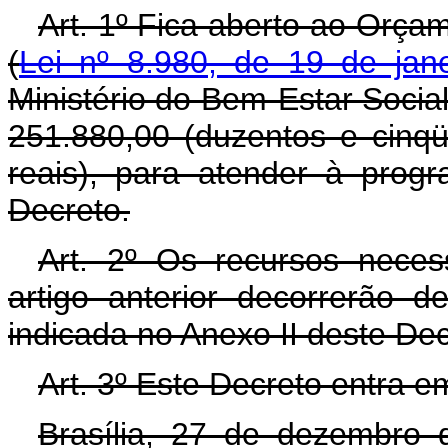
Art. 1º Fica aberto ao Orça
(
Lei nº 8.980, de 19 de jan
Ministério do Bem-Estar Social
251.880,00 (duzentos e cinqü
reais), para atender à prog
Decreto.
Art. 2º Os recursos neces
artigo anterior decorrerão 
indicada no Anexo II deste De
Art. 3º Este Decreto entra e
Brasília, 27 de dezembro 