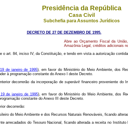
Presidência da República
Casa Civil
Subchefia para Assuntos Jurídicos
DECRETO DE 27 DE DEZEMBRO DE 1995.
Abre ao Orçamento Fiscal da União,
Amazônia Legal, créditos adicionais n
re o art. 84, inciso IV, da Constituição, e tendo em vista a autorização conti
 19 de janeiro de 1995
), em favor do Ministério do Meio Ambiente, dos Re
tender à programação constante do Anexo I deste Decreto.
nterior decorrerão da incorporação de
superávit
financeiro proveniente do 
 19 de janeiro de 1995
), em favor do Ministério do Meio Ambiente, dos Re
à programação constante do Anexo III deste Decreto.
rior decorrerão:
asileiro do Meio Ambiente e dos Recursos Naturais Renováveis, ficando altera
nte arrecadados do Tesouro Nacional, ficando alterada a receita no Institut