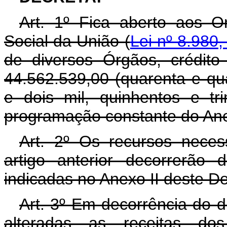
Art. 1º Fica aberto aos O
Social da União (
Lei nº 8.980,
de diversos Órgãos, crédito
44.562.539,00 (quarenta e qu
e dois mil, quinhentos e tr
programação constante do Ane
Art. 2º Os recursos neces
artigo anterior decorrerão
indicadas no Anexo II deste D
Art. 3º Em decorrência do di
alteradas as receitas d