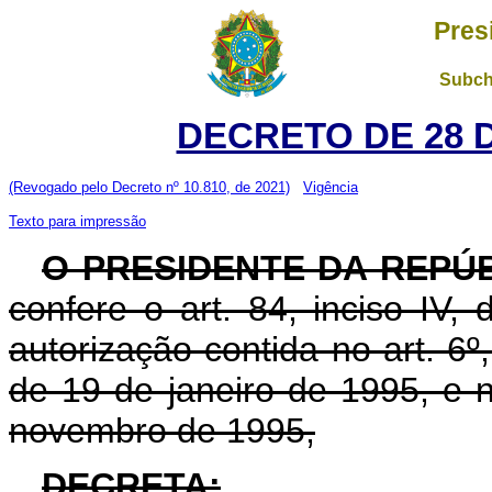
Pres
Subch
DECRETO DE 28 
(Revogado pelo Decreto nº 10.810, de 2021)
Vigência
Texto para impressão
O PRESIDENTE DA REPÚ
confere o art. 84, inciso IV,
autorização contida no art. 6º, 
de 19 de janeiro de 1995, e n
novembro de 1995,
DECRETA: