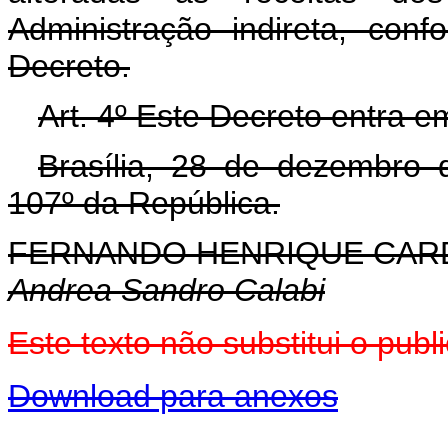
Administração indireta, con
Decreto.
Art. 4º Este Decreto entra e
Brasília, 28 de dezembro 
107º da República.
FERNANDO HENRIQUE CA
Andrea Sandro Calabi
Este texto não substitui o pu
Download para anexos