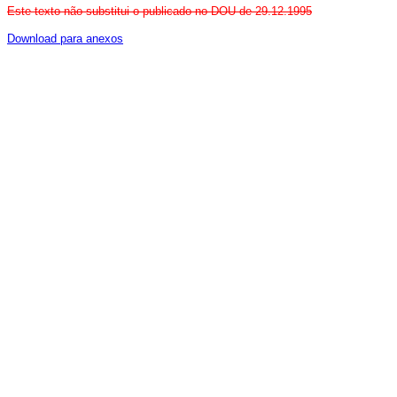
Este texto não substitui o publicado no DOU de 29.12.1995
Download para anexos