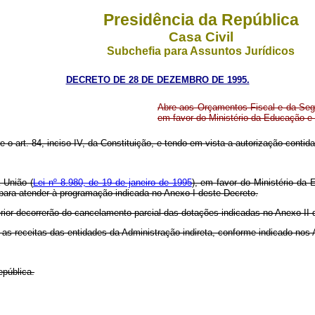
Presidência da República
Casa Civil
Subchefia para Assuntos Jurídicos
DECRETO DE 28 DE DEZEMBRO DE 1995.
Abre aos Orçamentos Fiscal e da Segu
em favor do Ministério da Educação e
re o art. 84, inciso IV, da Constituição, e tendo em vista a autorização contid
 União (
Lei nº 8.980, de 19 de janeiro de 1995
), em favor do Ministério da
 para atender à programação indicada no Anexo I deste Decreto.
erior decorrerão do cancelamento parcial das dotações indicadas no Anexo II 
 as receitas das entidades da Administração indireta, conforme indicado nos 
epública.