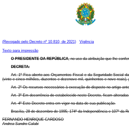
(Revogado pelo Decreto nº 10.810, de 2021)
Vigência
Texto para impressão
O PRESIDENTE DA REPÚBLICA
, no uso da atribuição que lhe confe
DECRETA:
Art. 1º Fica aberto aos Orçamentos Fiscal e da Seguridade Social da
(vinte e cinco milhões, duzentos e dezenove mil, quinhentos e nove reais),
Art. 2º Os recursos necessários à execução do disposto no artigo ant
Art. 3º Em decorrência do estabelecido neste Decreto, ficam alteradas
Art. 4º Este Decreto entra em vigor na data de sua publicação.
Brasília, 28 de dezembro de 1995; 174º da Independência e 107º da R
FERNANDO HENRIQUE CARDOSO
Andrea Sandro Calabi