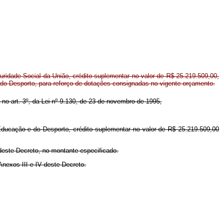
ridade Social da União, crédito suplementar no valor de R$ 25.219.509,00,
 do Desporto, para reforço de dotações consignadas no vigente orçamento.
a no art. 3º, da Lei nº 9.130, de 23 de novembro de 1995,
 Educação e do Desporto, crédito suplementar no valor de R$ 25.219.509,00
deste Decreto, no montante especificado.
Anexos III e IV deste Decreto.