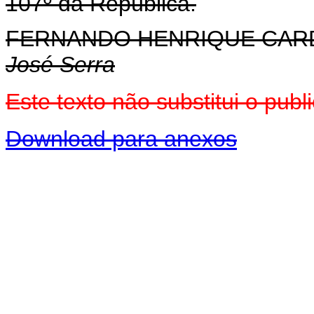
107º da República.
FERNANDO HENRIQUE CA
José Serra
Este texto não substitui o pu
Download para anexos