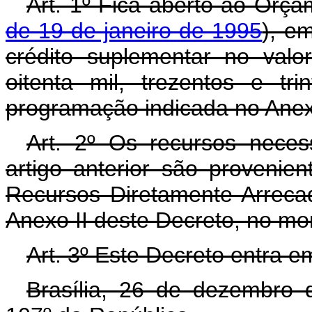
Art. 1º Fica aberto ao Orça
de 19 de janeiro de 1995
), e
crédito suplementar no val
oitenta mil, trezentos e tr
programação indicada no Anex
Art. 2º Os recursos neces
artigo anterior são proveni
Recursos Diretamente Arreca
Anexo II deste Decreto, no mo
Art. 3º Este Decreto entra e
Brasília, 26 de dezembro 