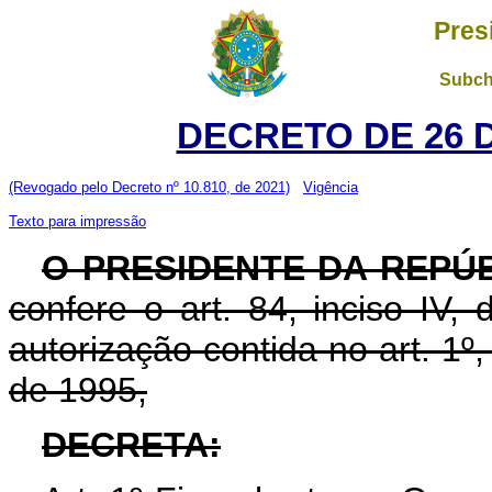
Pres
Subch
DECRETO DE 26 
(Revogado pelo Decreto nº 10.810, de 2021)
Vigência
Texto para impressão
O PRESIDENTE DA REPÚ
confere o art. 84, inciso IV,
autorização contida no art. 1º
de 1995,
DECRETA: