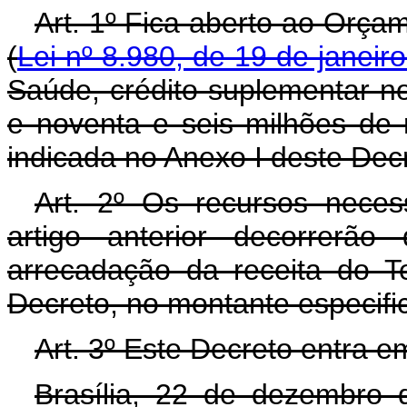
Art. 1º Fica aberto ao Orça
(
Lei nº 8.980, de 19 de janeir
Saúde, crédito suplementar n
e noventa e seis milhões de 
indicada no Anexo I deste Dec
Art. 2º Os recursos neces
artigo anterior decorrerã
arrecadação da receita do T
Decreto, no montante especifi
Art. 3º Este Decreto entra e
Brasília, 22 de dezembro 