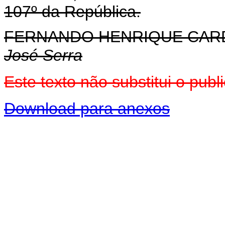
107º da República.
FERNANDO HENRIQUE CA
José Serra
Este texto não substitui o pu
Download para anexos