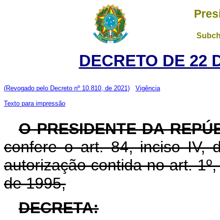
Pres
Subch
DECRETO DE 22 
(Revogado pelo Decreto nº 10.810, de 2021)
Vigência
Texto para impressão
O PRESIDENTE DA REPÚ
confere o art. 84, inciso IV,
autorização contida no art. 1º
de 1995,
DECRETA: