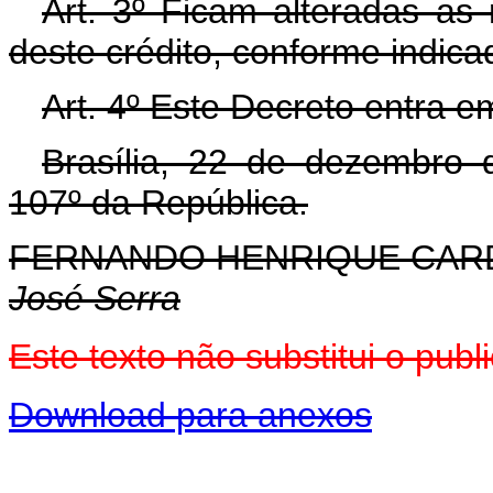
Art. 3º Ficam alteradas as 
deste crédito, conforme indica
Art. 4º Este Decreto entra e
Brasília, 22 de dezembro 
107º da República.
FERNANDO HENRIQUE CA
José Serra
Este texto não substitui o pu
Download para anexos