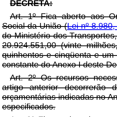
DECRETA:
Art. 1º Fica aberto aos O
Social da União (
Lei nº 8.980,
do Ministério dos Transportes
20.924.551,00 (vinte milhões
quinhentos e cinqüenta e um 
constante do Anexo I deste De
Art. 2º Os recursos neces
artigo anterior decorrerão
orçamentárias indicadas no An
especificados.