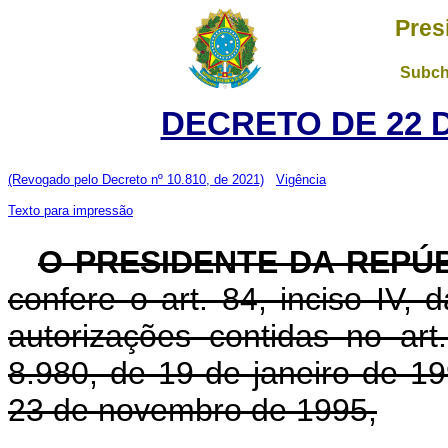
Pres
Subch
DECRETO DE 22 
(Revogado pelo Decreto nº 10.810, de 2021)
Vigência
Texto para impressão
O PRESIDENTE DA REPÚ
confere o art. 84, inciso IV, 
autorizações contidas no art.
8.980, de 19 de janeiro de 199
23 de novembro de 1995,