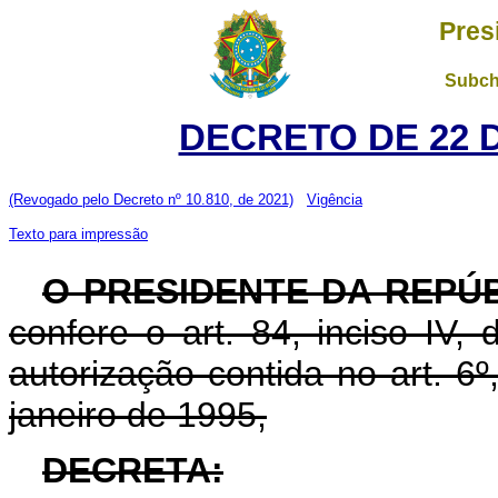
Pres
Subch
DECRETO DE 22 
(Revogado pelo Decreto nº 10.810, de 2021)
Vigência
Texto para impressão
O PRESIDENTE DA REPÚ
confere o art. 84, inciso IV,
autorização contida no art. 6º,
janeiro de 1995,
DECRETA: