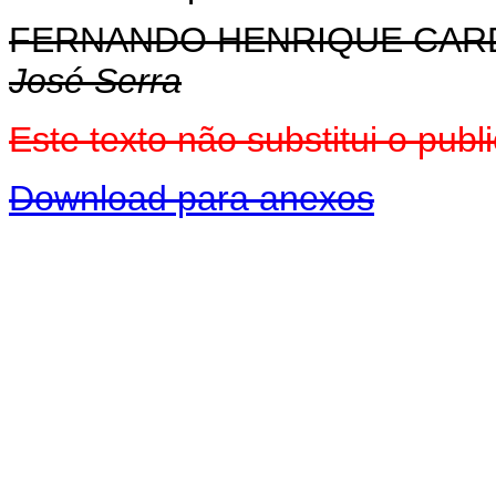
FERNANDO HENRIQUE CA
José Serra
Este texto não substitui o pu
Download para anexos