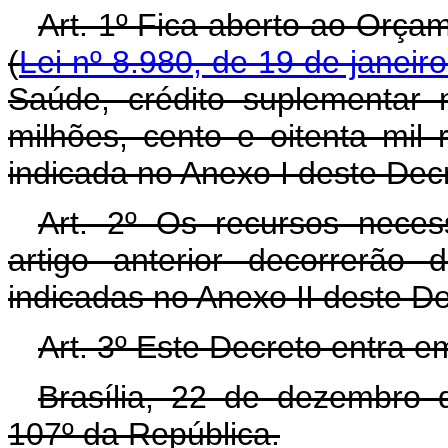
Art. 1º Fica aberto ao Orça
(
Lei nº 8.980, de 19 de janeir
Saúde, crédito suplementar 
milhões, cento e oitenta mil
indicada no Anexo I deste Dec
Art. 2º Os recursos neces
artigo anterior decorrerão
indicadas no Anexo II deste D
Art. 3º Este Decreto entra e
Brasília, 22 de dezembro 
107º da República.