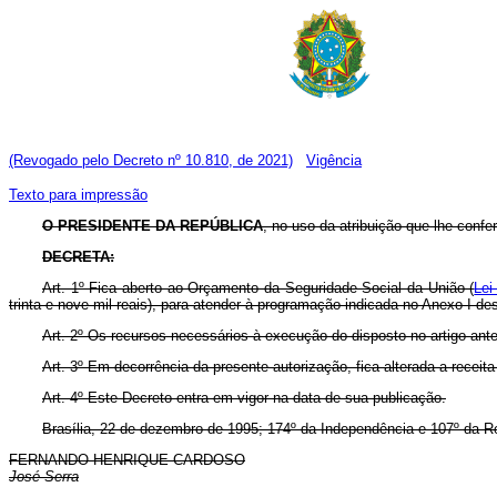
(Revogado pelo Decreto nº 10.810, de 2021)
Vigência
Texto para impressão
O PRESIDENTE DA REPÚBLICA
, no uso da atribuição que lhe confe
DECRETA:
Art. 1º Fica aberto ao Orçamento da Seguridade Social da União (
Lei
trinta e nove mil reais), para atender à programação indicada no Anexo I de
Art. 2º Os recursos necessários à execução do disposto no artigo an
Art. 3º Em decorrência da presente autorização, fica alterada a recei
Art. 4º Este Decreto entra em vigor na data de sua publicação.
Brasília, 22 de dezembro de 1995; 174º da Independência e 107º da R
FERNANDO HENRIQUE CARDOSO
José Serra