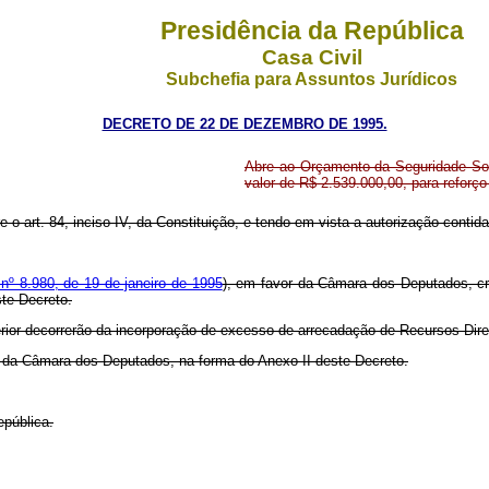
Presidência da República
Casa Civil
Subchefia para Assuntos Jurídicos
DECRETO DE 22 DE DEZEMBRO DE 1995.
Abre ao Orçamento da Seguridade Soc
valor de R$ 2.539.000,00, para reforç
re o art. 84, inciso IV, da Constituição, e tendo em vista a autorização contid
 nº 8.980, de 19 de janeiro de 1995
), em favor da Câmara dos Deputados, cr
ste Decreto.
terior decorrerão da incorporação de excesso de arrecadação de Recursos Di
ta da Câmara dos Deputados, na forma do Anexo II deste Decreto.
epública.