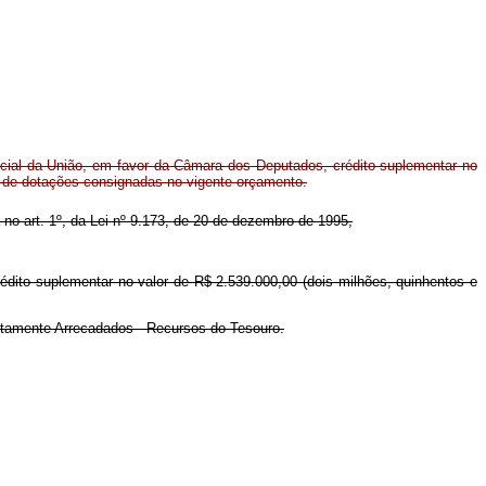
ial da União, em favor da Câmara dos Deputados, crédito suplementar no
o de dotações consignadas no vigente orçamento.
a no art. 1º, da Lei nº 9.173, de 20 de dezembro de 1995,
édito suplementar no valor de R$ 2.539.000,00 (dois milhões, quinhentos e
retamente Arrecadados - Recursos do Tesouro.