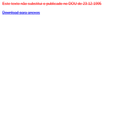
Este texto não substitui o publicado no DOU de 23.12.1995
Download para anexos