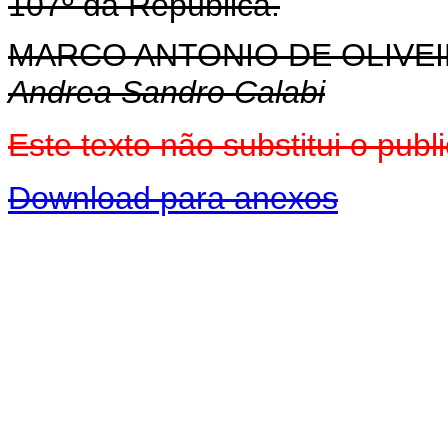
107º da República.
MARCO ANTONIO DE OLIVEI
Andrea Sandro Calabi
Este texto não substitui o pu
Download para anexos