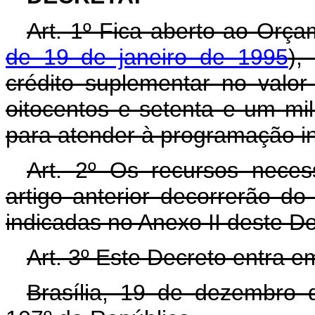
Art. 1º Fica aberto ao Orça
de 19 de janeiro de 1995
),
crédito suplementar no valor
oitocentos e setenta e um mil,
para atender à programação in
Art. 2º Os recursos neces
artigo anterior decorrerão d
indicadas no Anexo II deste D
Art. 3º Este Decreto entra e
Brasília, 19 de dezembro 