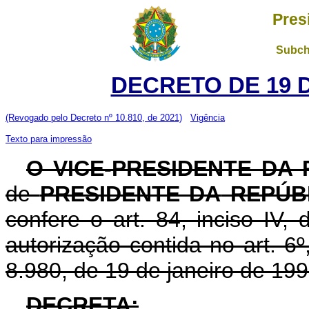
Pres
Subch
DECRETO DE 19 
(Revogado pelo Decreto nº 10.810, de 2021)
Vigência
Texto para impressão
O VICE-PRESIDENTE DA
de
PRESIDENTE DA
REPÚB
confere o art. 84, inciso IV,
autorização contida no art. 6º,
8.980, de 19 de janeiro de 199
DECRETA: