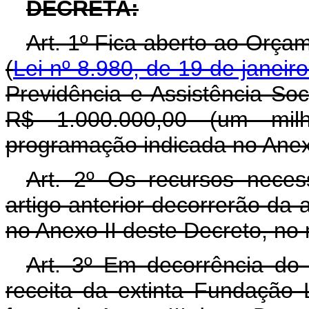
DECRETA:
Art. 1º Fica aberto ao Orça
(
Lei nº 8.980, de 19 de janeir
Previdência e Assistência Soc
R$ 1.000.000,00 (um mil
programação indicada no Anex
Art. 2º Os recursos neces
artigo anterior decorrerão da 
no Anexo II deste Decreto, no
Art. 3º Em decorrência do d
receita da extinta Fundação L