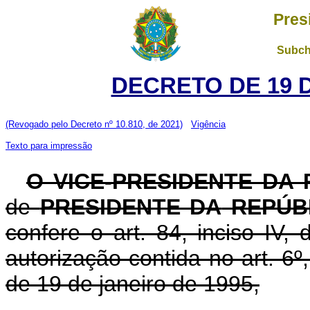
Pres
Subch
DECRETO DE 19 
(Revogado pelo Decreto nº 10.810, de 2021)
Vigência
Texto para impressão
O VICE-PRESIDENTE DA
de
PRESIDENTE DA
REPÚB
confere o art. 84, inciso IV,
autorização contida no art. 6º, 
de 19 de janeiro de 1995,