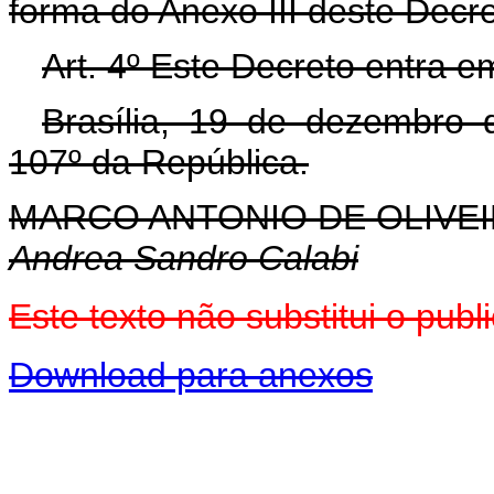
forma do Anexo III deste Decr
Art. 4º Este Decreto entra e
Brasília, 19 de dezembro 
107º da República.
MARCO ANTONIO DE OLIVEI
Andrea Sandro Calabi
Este texto não substitui o pu
Download para anexos