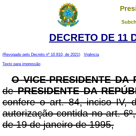
Pres
Subch
DECRETO DE 11 
(Revogado pelo Decreto nº 10.810, de 2021)
Vigência
Texto para impressão
O VICE-PRESIDENTE DA
de
PRESIDENTE DA REPÚB
confere o art. 84, inciso IV,
autorização contida no art. 6º,
de 19 de janeiro de 1995,