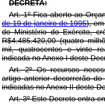
DECRETA:
Art. 1º Fica aberto ao Orça
de 19 de janeiro de 1995
), em
do Ministério do Exército, cr
R$4.485.420,00 (quatro milhõ
mil, quatrocentos e vinte r
indicada no Anexo I deste Dec
Art. 2º Os recursos neces
artigo anterior decorrerão d
indicadas no Anexo II deste D
Art. 3º Este Decreto entra e