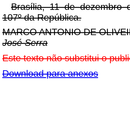
Brasília, 11 de dezembro 
107º da República.
MARCO ANTONIO DE OLIVEI
José Serra
Este texto não substitui o pu
Download para anexos