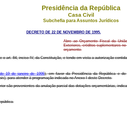
Presidência da República
Casa Civil
Subchefia para Assuntos Jurídicos
DECRETO DE 22 DE NOVEMBRO DE 1995.
Abre ao Orçamento Fiscal da União
Exteriores, créditos suplementares no
orçamento.
e o art. 84, inciso IV, da Constituição, e tendo em vista a autorização contida 
 de 19 de janeiro de 1995
), em favor da Presidência da República e do 
ais), para atender à programação indicada no Anexo I deste Decreto.
erior são provenientes da anulação parcial das dotações orçamentárias, indic
epública.