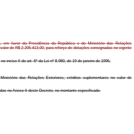
, em favor da Presidência da República e do Ministério das Relações
 valor de R$ 2.205.413,00, para reforço de dotações consignadas no vigente
no inciso II do art. 6º da Lei nº 8.980, de 19 de janeiro de 1995,
Ministério das Relações Exteriores, créditos suplementares no valor de
adas no Anexo II deste Decreto, no montante especificado.