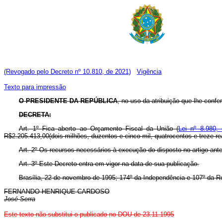
(Revogado pelo Decreto nº 10.810, de 2021)
Vigência
Texto para impressão
O PRESIDENTE DA REPÚBLICA
, no uso da atribuição que lhe confer
DECRETA:
Art. 1º Fica aberto ao Orçamento Fiscal da União (
Lei nº 8.980,
R$2.205.413,00(dois milhões, duzentos e cinco mil, quatrocentos e treze re
Art. 2º Os recursos necessários à execução do disposto no artigo ant
Art. 3º Este Decreto entra em vigor na data de sua publicação.
Brasília, 22 de novembro de 1995; 174º da Independência e 107º da R
FERNANDO HENRIQUE CARDOSO
José Serra
Este texto não substitui o publicado no DOU de 23.11.1995