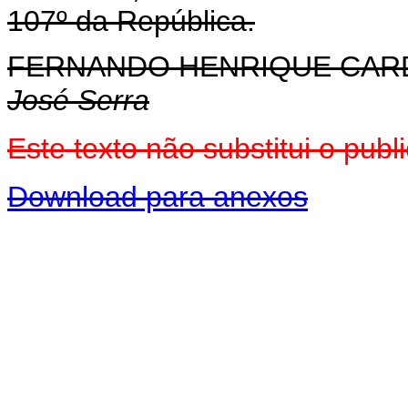
107º da República.
FERNANDO HENRIQUE CA
José Serra
Este texto não substitui o pu
Download para anexos