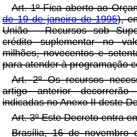
Art. 1º Fica aberto ao Orça
de 19 de janeiro de 1995
), e
União - Recursos sob Super
crédito suplementar no val
milhões, novecentos e setenta
para atender à programação co
Art. 2º Os recursos neces
artigo anterior decorrerã
indicadas no Anexo II deste D
Art. 3º Este Decreto entra e
Brasília, 16 de novembro 