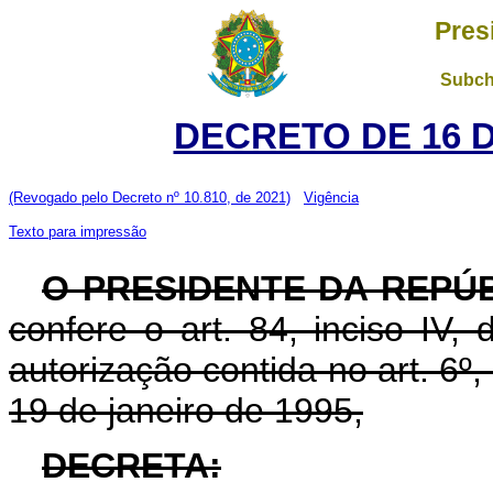
Pres
Subch
DECRETO DE 16 
(Revogado pelo Decreto nº 10.810, de 2021)
Vigência
Texto para impressão
O PRESIDENTE DA REPÚ
confere o art. 84, inciso IV,
autorização contida no art. 6º, 
19 de janeiro de 1995,
DECRETA: