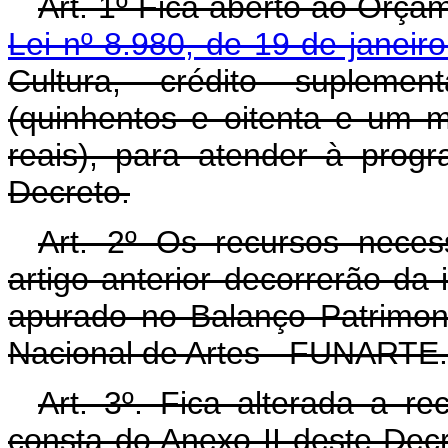
Art. 1º Fica aberto ao Orçam
Lei nº 8.980, de 19 de janeir
Cultura, crédito supleme
(quinhentos e oitenta e um m
reais), para atender à prog
Decreto.
Art. 2º Os recursos neces
artigo anterior decorrerão da 
apurado no Balanço Patrimon
Nacional de Artes - FUNARTE.
Art. 3º. Fica alterada a re
consta do Anexo II deste Dec