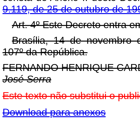
9.119, de 25 de outubro de 19
Art. 4º Este Decreto entra e
Brasília, 14 de novembro 
107º da República.
FERNANDO HENRIQUE CA
José Serra
Este texto não substitui o pu
Download para anexos