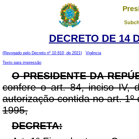
Pres
Subch
DECRETO DE 14 
(Revogado pelo Decreto nº 10.810, de 2021)
Vigência
Texto para impressão
O PRESIDENTE DA REPÚ
confere o art. 84, inciso IV,
autorização contida no art. 1º
1995,
DECRETA: