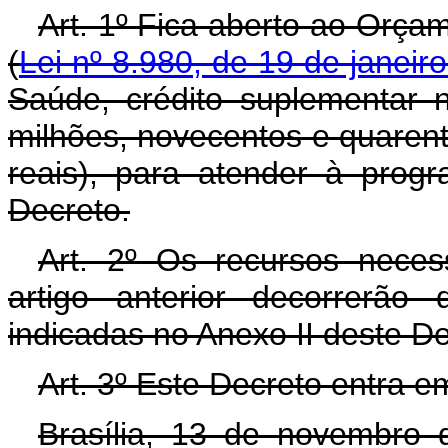
Art. 1º Fica aberto ao Orça
(
Lei nº 8.980, de 19 de janeir
Saúde, crédito suplementar n
milhões, novecentos e quarenta
reais), para atender à prog
Decreto.
Art. 2º Os recursos neces
artigo anterior decorrerão
indicadas no Anexo II deste D
Art. 3º Este Decreto entra e
Brasília, 13 de novembro 