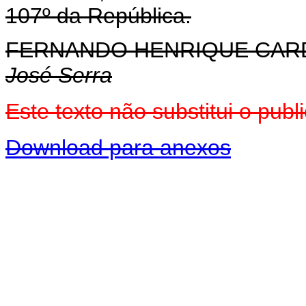
107º da República.
FERNANDO HENRIQUE CA
José Serra
Este texto não substitui o pu
Download para anexos