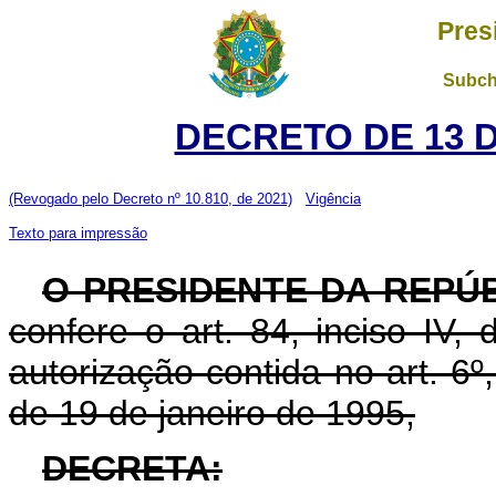
Pres
Subch
DECRETO DE 13 
(Revogado pelo Decreto nº 10.810, de 2021)
Vigência
Texto para impressão
O PRESIDENTE DA REPÚ
confere o art. 84, inciso IV,
autorização contida no art. 6º, 
de 19 de janeiro de 1995,
DECRETA: