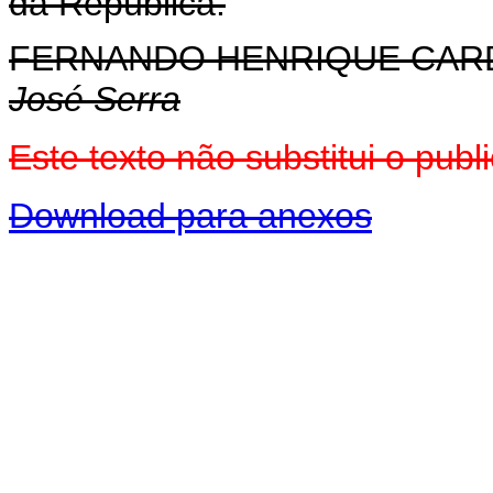
da República.
FERNANDO HENRIQUE CA
José Serra
Este texto não substitui o pu
Download para anexos