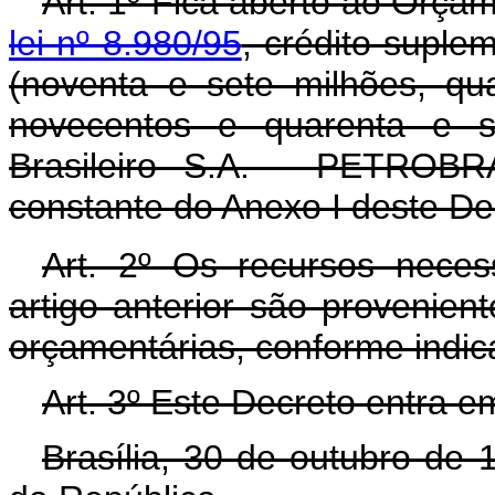
Art. 1º Fica aberto ao Orçam
lei nº 8.980/95
, crédito suple
(noventa e sete milhões, qu
novecentos e quarenta e se
Brasileiro S.A. - PETROBR
constante do Anexo I deste De
Art. 2º Os recursos neces
artigo anterior são provenien
orçamentárias, conforme indic
Art. 3º Este Decreto entra e
Brasília, 30 de outubro de