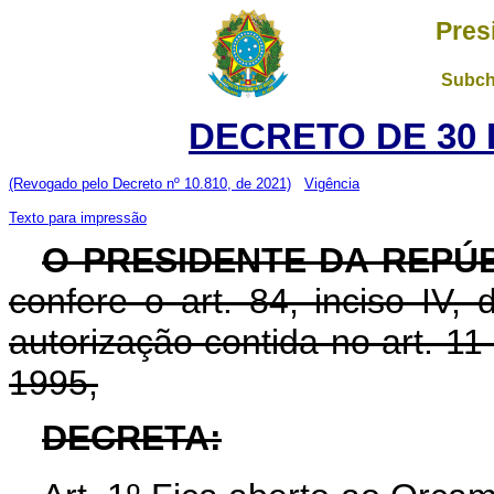
Pres
Subch
DECRETO DE 30 
(Revogado pelo Decreto nº 10.810, de 2021)
Vigência
Texto para impressão
O PRESIDENTE DA REPÚ
confere o art. 84, inciso IV,
autorização contida no art. 11
1995,
DECRETA: