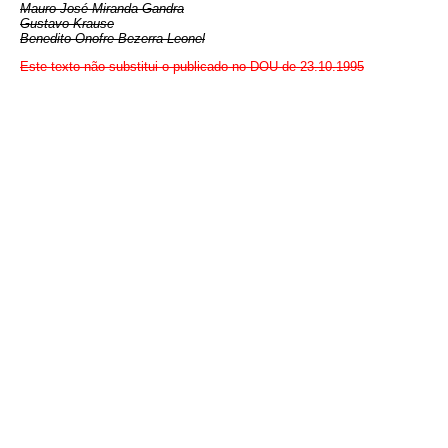
Mauro José Miranda Gandra
Gustavo Krause
Benedito Onofre Bezerra Leonel
Este texto não substitui o publicado no DOU de 23.10.1995