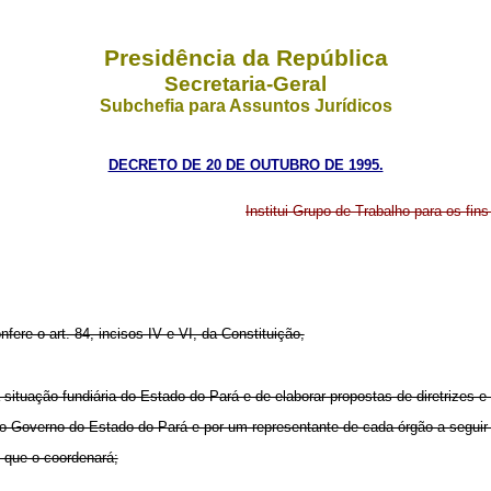
Presidência da República
Secretaria-Geral
Subchefia para Assuntos Jurídicos
DECRETO DE 20 DE OUTUBRO DE 1995.
Institui Grupo de Trabalho para os fins
fere o art. 84, incisos IV e VI, da Constituição,
 situação fundiária do Estado do Pará e de elaborar propostas de diretrizes e
do Governo do Estado do Pará e por um representante de cada órgão a seguir 
, que o coordenará;