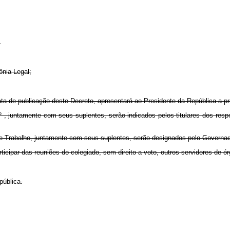
;
ônia Legal;
a de publicação deste Decreto, apresentará ao Presidente da República a pro
 2º , juntamente com seus suplentes, serão indicados pelos titulares dos re
e Trabalho, juntamente com seus suplentes, serão designados pelo Governad
ticipar das reuniões do colegiado, sem direito a voto, outros servidores de
pública.