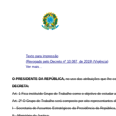
Texto para impressão
(Revogado pelo Decreto nº 10.087, de 2019)
(Vigência)
Ver mais...
O PRESIDENTE DA REPÚBLICA,
no uso das atribuições que lhe con
DECRETA:
Art. 1 Fica instituído Grupo de Trabalho como o objetivo de estudar a
Art. 2º O Grupo de Trabalho será composto por oito representantes 
I - Secretaria de Assuntos Estratégicos da Presidência da República
II - Ministério da Justiça;