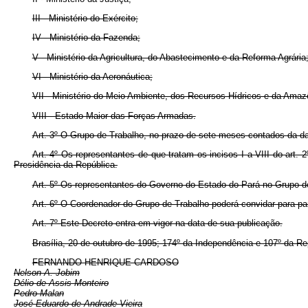
III - Ministério do Exército;
IV - Ministério da Fazenda;
V - Ministério da Agricultura, do Abastecimento e da Reforma Agrária
VI - Ministério da Aeronáutica;
VII - Ministério do Meio Ambiente, dos Recursos Hídricos e da Amaz
VIII - Estado-Maior das Forças Armadas.
Art. 3º O Grupo de Trabalho, no prazo de sete meses contados da dat
Art. 4º Os representantes de que tratam os incisos I a VIII do art.
Presidência da República.
Art. 5º Os representantes do Governo do Estado do Pará no Grupo d
Art. 6º O Coordenador do Grupo de Trabalho poderá convidar para par
Art. 7º Este Decreto entra em vigor na data de sua publicação.
Brasília, 20 de outubro de 1995; 174º da Independência e 107º da Re
FERNANDO HENRIQUE CARDOSO
Nelson A. Jobim
Délio de Assis Monteiro
Pedro Malan
José Eduardo de Andrade Vieira