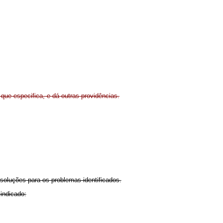
 que especifica, e dá outras providências.
 soluções para os problemas identificados.
indicado: