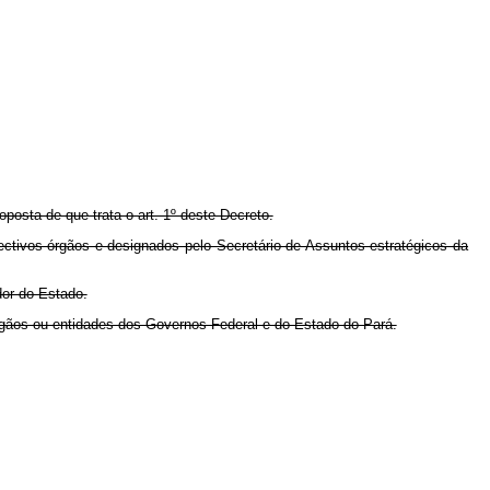
posta de que trata o art. 1º deste Decreto.
spectivos órgãos e designados pelo Secretário de Assuntos estratégicos da
or do Estado.
 órgãos ou entidades dos Governos Federal e do Estado do Pará.