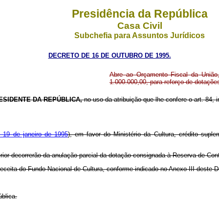
Presidência da República
Casa Civil
Subchefia para Assuntos Jurídicos
DECRETO DE 16 DE OUTUBRO DE 1995.
Abre ao Orçamento Fiscal da União, 
1.000.000,00, para reforço de dotaçõ
ESIDENTE DA REPÚBLICA,
no uso da atribuição que lhe confere o art. 84, i
e 19 de janeiro de 1995
), em favor do Ministério da Cultura, crédito supl
erior decorrerão da anulação parcial da dotação consignada à Reserva de Con
 receita do Fundo Nacional de Cultura, conforme indicado no Anexo III deste D
blica.