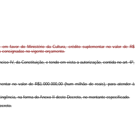
em favor do Ministério da Cultura, crédito suplementar no valor de R$
es consignadas no vigente orçamento.
nciso IV, da Constituição, e tendo em vista a autorização, contida no art. 6º,
ementar no valor de R$1.000.000,00 (hum milhão de reais), para atender à
tingência, na forma do Anexo II deste Decreto, no montante especificado.
ecreto.