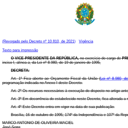
(Revogado pelo Decreto nº 10.810, de 2021)
Vigência
Texto para impressão
O VICE-PRESIDENTE DA REPÚBLICA,
no exercício do cargo de
PR
inciso I, alínea
a
, da Lei nº 8.980, de 19 de janeiro de 1995,
DECRETA:
Art. 1º Fica aberto ao Orçamento Fiscal da União (
Lei nº 8.980, d
programação indicada no Anexo I deste Decreto.
Art. 2º Os recursos necessários à execução do disposto no artigo ant
Art. 3º Em decorrência do estabelecido neste Decreto, fica alterada a
Art. 4º Este Decreto entra em vigor na data de sua publicação.
Brasília, 16 de outubro de 1995; 174º da Independência e 107º da Repú
MARCO ANTONIO DE OLIVEIRA MACIEL
José Serra