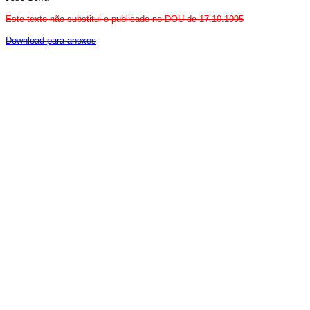
Este texto não substitui o publicado no DOU de 17.10.1995
Download para anexos