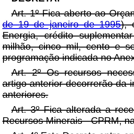
Art. 1º Fica aberto ao Orça
de 19 de janeiro de 1995
),
Energia, crédito suplement
milhão, cinco mil, cento e s
programação indicada no Anex
Art. 2º Os recursos neces
artigo anterior decorrerão da 
anteriores.
Art. 3º Fica alterada a re
Recursos Minerais - CPRM, na 