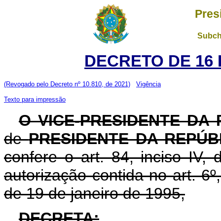
Pres
Subch
DECRETO DE 16 
(Revogado pelo Decreto nº 10.810, de 2021)
Vigência
Texto para impressão
O VICE-PRESIDENTE DA
de
PRESIDENTE DA REPÚB
confere o art. 84, inciso IV,
autorização contida no art. 6º,
de 19 de janeiro de 1995,
DECRETA: