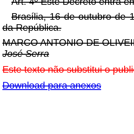
Art. 4º Este Decreto entra e
Brasília, 16 de outubro de
da República.
MARCO ANTONIO DE OLIVEI
José Serra
Este texto não substitui o pu
Download para anexos