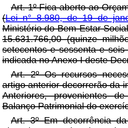
Art. 1º Fica aberto ao Orça
(
Lei n° 8.980, de 19 de jan
Ministério do Bem-Estar Social
15.631.766,00 (quinze milhõ
setecentos e sessenta e seis
indicada no Anexo I deste Dec
Art. 2º Os recursos neces
artigo anterior decorrerão da 
Anteriores, provenientes d
Balanço Patrimonial do exercí
Art. 3º Em decorrência da 