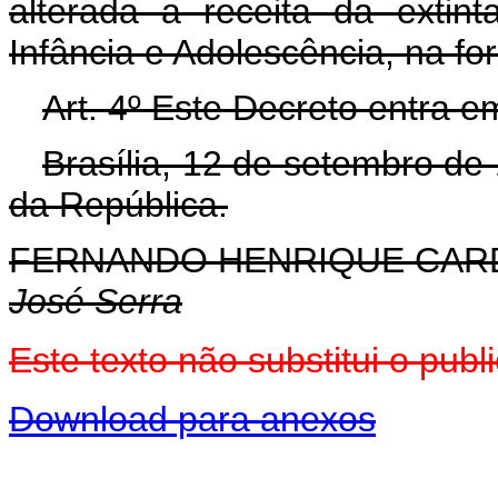
alterada a receita da extin
Infância e Adolescência, na fo
Art. 4º Este Decreto entra e
Brasília, 12 de setembro de
da República.
FERNANDO HENRIQUE CA
José Serra
Este texto não substitui o pu
Download para anexos