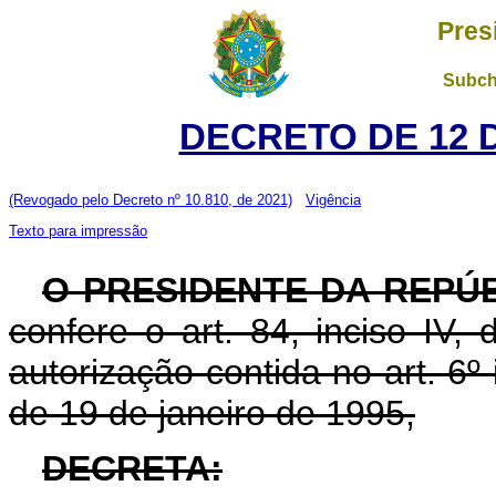
Pres
Subch
DECRETO DE 12 
(Revogado pelo Decreto nº 10.810, de 2021)
Vigência
Texto para impressão
O PRESIDENTE DA REPÚ
confere o art. 84, inciso IV,
autorização contida no art. 6º i
de 19 de janeiro de 1995,
DECRETA: