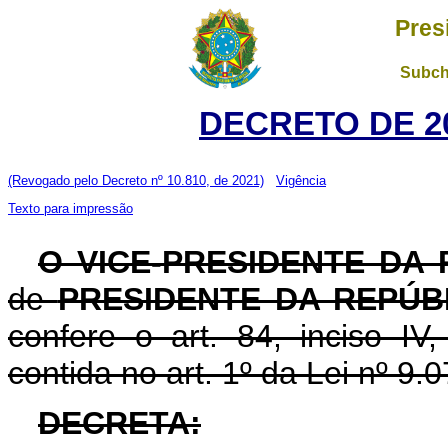
Pres
Subch
DECRETO DE 20
(Revogado pelo Decreto nº 10.810, de 2021)
Vigência
Texto para impressão
O VICE-PRESIDENTE DA
de
PRESIDENTE DA REPÚB
confere o art. 84, inciso IV
contida no art. 1º da Lei nº 9.
DECRETA: