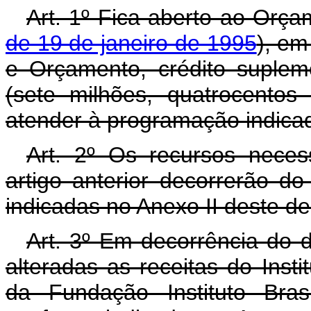
Art. 1º Fica aberto ao Orça
de 19 de janeiro de 1995
), em
e Orçamento, crédito suplem
(sete milhões, quatrocentos
atender à programação indicad
Art. 2º Os recursos neces
artigo anterior decorrerão d
indicadas no Anexo II deste d
Art. 3º Em decorrência do d
alteradas as receitas do Inst
da Fundação Instituto Brasi