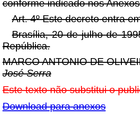
conforme indicado nos Anexos I
Art. 4º Este decreto entra e
Brasília, 20 de julho de 19
República.
MARCO ANTONIO DE OLIVEI
José Serra
Este texto não substitui o pu
Download para anexos