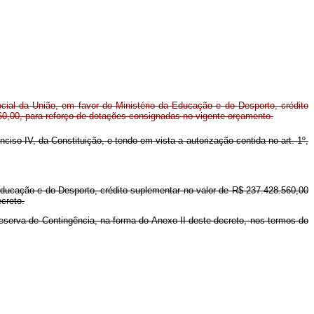
ial da União, em favor do Ministério da Educação e do Desporto, crédito
60,00, para reforço de dotações consignadas no vigente orçamento.
inciso IV, da Constituição, e tendo em vista a autorização contida no art. 1º,
Educação e do Desporto, crédito suplementar no valor de R$ 237.428.560,00
ecreto.
Reserva de Contingência, na forma do Anexo II deste decreto, nos termos do