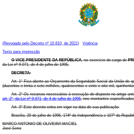
(Revogado pelo Decreto nº 10.810, de 2021)
Vigência
Texto para impressão
O VICE-PRESIDENTE DA REPÚBLICA
, no exercício do cargo de
PR
da Lei nº 9.071, de 4 de julho de 1995,
DECRETA:
Art. 1° Fica aberto ao Orçamento da Seguridade Social da União de q
(duzentos e trinta e sete milhões, quatrocentos e vinte e oito mil, quinhen
Art. 2° Os recursos necessários à execução do disposto no artigo ant
art. 2°, da Lei nº 9.071, de 4 de julho de 1995
, nos montantes especificados
Art. 3° Este decreto entra em vigor na data de sua publicação.
Brasília, 20 de julho de 1995; 174º da Independência e 107º da Repúbl
MARCO ANTONIO DE OLIVEIRA MACIEL
José Serra