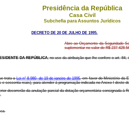
Presidência da República
Casa Civil
Subchefia para Assuntos Jurídicos
DECRETO DE 20 DE JULHO DE 1995.
Abre ao Orçamento da Seguridade Soc
suplementar no valor de R$ 237.428.5
ESIDENTE DA REPÚBLICA
, no uso da atribuição que lhe confere o art. 84, 
ue trata a
Lei n° 8.980, de 19 de janeiro de 1995
, em favor do Ministério da 
tos e sessenta reais), para atender à programação indicada no Anexo I deste d
erior decorrerão da anulação parcial da dotação orçamentária consignada à 
.
ica.