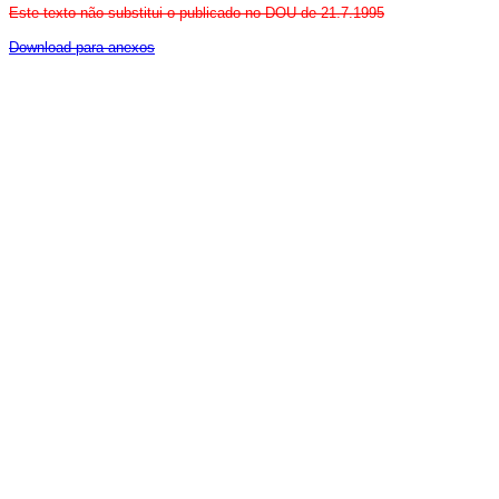
Este texto não substitui o publicado no DOU de 21.7.1995
Download para anexos