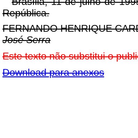
Brasília, 11 de julho de 19
República.
FERNANDO HENRIQUE CA
José Serra
Este texto não substitui o pu
Download para anexos