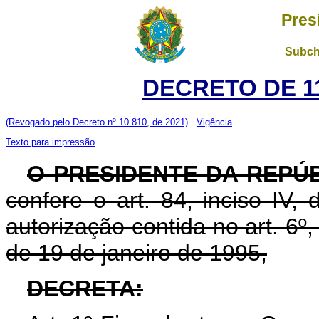
Pres
Subch
DECRETO DE 11
(Revogado pelo Decreto nº 10.810, de 2021)
Vigência
Texto para impressão
O PRESIDENTE DA REPÚ
confere o art. 84, inciso IV,
autorização contida no art. 6º, i
de 19 de janeiro de 1995,
DECRETA: