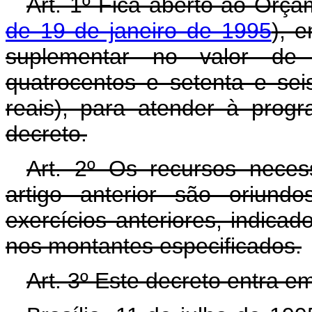
Art. 1º Fica aberto ao Orça
de 19 de janeiro de 1995
), 
suplementar no valor de 
quatrocentos e setenta e sei
reais), para atender à prog
decreto.
Art. 2º Os recursos neces
artigo anterior são oriund
exercícios anteriores, indicad
nos montantes especificados.
Art. 3º Este decreto entra e