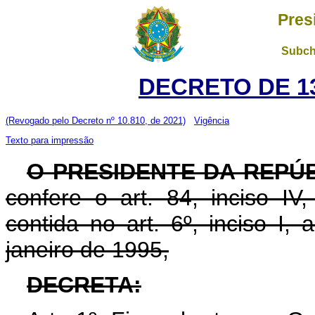
Pres
Subch
DECRETO DE 13
(Revogado pelo Decreto nº 10.810, de 2021)
Vigência
Texto para impressão
O PRESIDENTE DA REPÚ
confere o art. 84, inciso IV
contida no art. 6º, inciso I,
janeiro de 1995,
DECRETA: