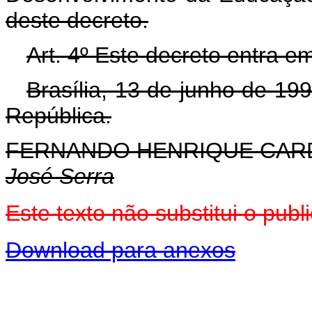
deste decreto.
Art. 4º Este decreto entra e
Brasília, 13 de junho de 19
República.
FERNANDO HENRIQUE CA
José Serra
Este texto não substitui o pu
Download para anexos