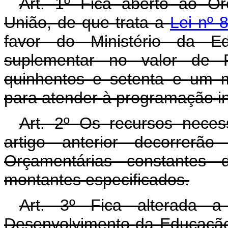
Art. 1º Fica aberto ao O
União, de que trata a
Lei nº 
favor do Ministério da E
suplementar no valor de R
quinhentos e setenta e um mi
para atender à programação in
Art. 2º Os recursos neces
artigo anterior decorrerã
Orçamentárias constantes 
montantes especificados.
Art. 3º Fica alterada 
Desenvolvimento da Educação,