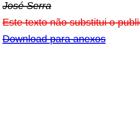
José Serra
Este texto não substitui o pu
Download para anexos