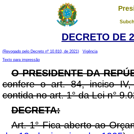
Pres
Subch
DECRETO DE 27
(Revogado pelo Decreto nº 10.810, de 2021)
Vigência
Texto para impressão
O PRESIDENTE DA REPÚ
confere o art. 84, inciso IV
contida no art. 1° da Lei n° 9.
DECRETA:
Art. 1° Fica aberto ao Orça