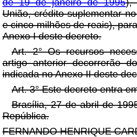
de 19 de janeiro de 1995
),
União, crédito suplementar no
e cinco milhões de reais), pa
Anexo I deste decreto.
Art. 2° Os recursos neces
artigo anterior decorrerão 
indicada no Anexo II deste dec
Art. 3° Este decreto entra e
Brasília, 27 de abril de 19
República.
FERNANDO HENRIQUE CA