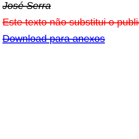
José Serra
Este texto não substitui o pu
Download para anexos