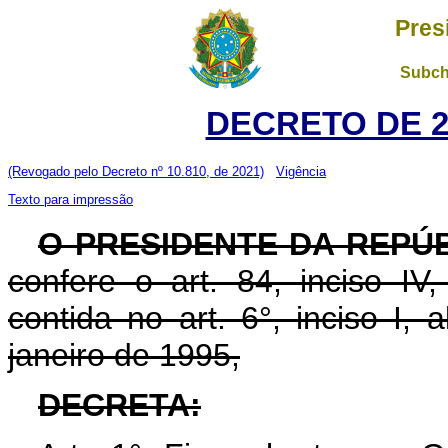
Pres
Subch
DECRETO DE 27
(Revogado pelo Decreto nº 10.810, de 2021)
Vigência
Texto para impressão
O PRESIDENTE DA REPÚ
confere o art. 84, inciso IV
contida no art. 6°, inciso I, 
janeiro de 1995,
DECRETA: