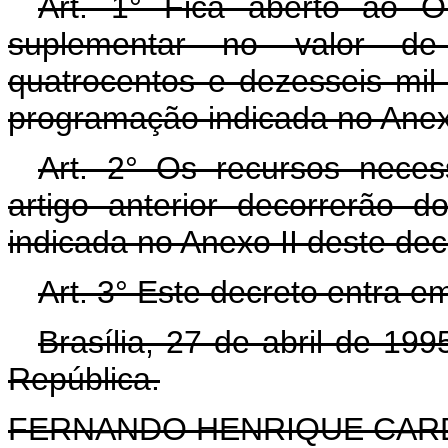
Art. 1° Fica aberto ao O
suplementar no valor de
quatrocentos e dezesseis mil 
programação indicada no Anexo
Art. 2° Os recursos neces
artigo anterior decorrerão 
indicada no Anexo II deste dec
Art. 3° Este decreto entra e
Brasília, 27 de abril de 19
República.
FERNANDO HENRIQUE CA