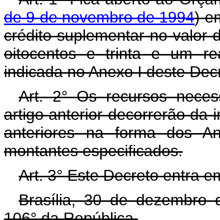
de 9 de novembro de 1994
) e
crédito suplementar no valor 
oitocentos e trinta e um r
indicada no Anexo I deste Dec
Art. 2° Os recursos neces
artigo anterior decorrerão da 
anteriores na forma dos An
montantes especificados.
Art. 3° Este Decreto entra e
Brasília, 30 de dezembro 
106° da República.