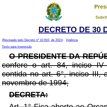
Pres
Subch
DECRETO DE 30 
(Revogado pelo Decreto nº 10.810, de 2021)
Vigência
Texto para impressão
O PRESIDENTE DA REPÚ
confere o art. 84, inciso IV
contida no art. 6°, inciso III, 
novembro de 1994,
DECRETA:
Art. 1° Fica aberto ao Orça