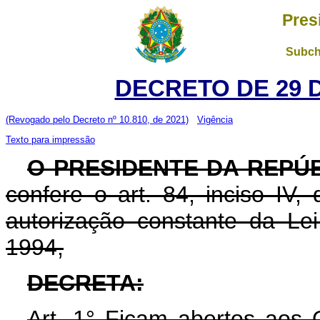
Pres
Subch
DECRETO DE 29 
(Revogado pelo Decreto nº 10.810, de 2021)
Vigência
Texto para impressão
O PRESIDENTE DA REPÚ
confere o art. 84, inciso IV,
autorização constante da L
1994,
DECRETA:
Art. 1° Ficam abertos aos