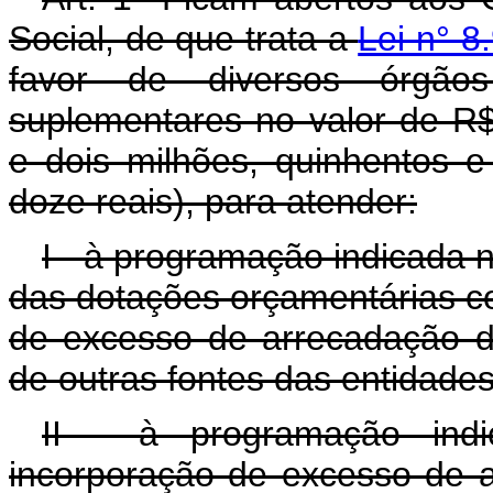
Social, de que trata a
Lei n° 8
favor de diversos órgãos
suplementares no valor de R$
e dois milhões, quinhentos e
doze reais), para atender:
I - à programação indicada 
das dotações orçamentárias co
de excesso de arrecadação d
de outras fontes das entidades
II - à programação ind
incorporação de excesso de a