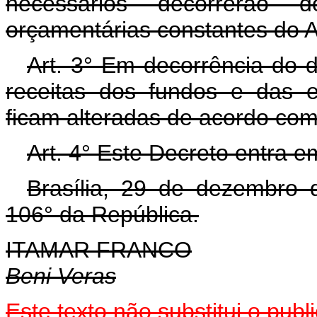
necessários decorrerão 
orçamentárias constantes do A
Art. 3° Em decorrência do d
receitas dos fundos e das e
ficam alteradas de acordo com 
Art. 4° Este Decreto entra e
Brasília, 29 de dezembro 
106° da República.
ITAMAR FRANCO
Beni Veras
Este texto não substitui o pu