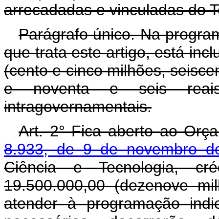
arrecadadas e vinculadas do T
Parágrafo único. Na progra
que trata este artigo, está in
(cento e cinco milhões, seisce
e noventa e seis reais)
intragovernamentais.
Art. 2° Fica aberto ao Orç
8.933, de 9 de novembro d
Ciência e Tecnologia, cr
19.500.000,00 (dezenove mil
atender à programação indi