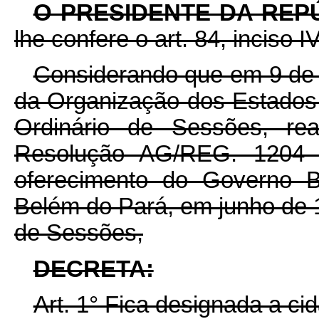
O PRESIDENTE DA REP
lhe confere o art. 84, inciso I
Considerando que em 9 de 
da Organização dos Estados
Ordinário de Sessões, re
Resolução AG/REG. 1204 (X
oferecimento do Governo B
Belém do Pará, em junho de 
de Sessões,
DECRETA:
Art. 1° Fica designada a ci