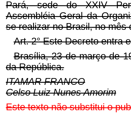
Pará, sede do XXIV Per
Assembléia Geral da Organ
se realizar no Brasil, no mês
Art. 2° Este Decreto entra 
Brasília, 23 de março de 
da República.
ITAMAR FRANCO
Celso Luiz Nunes Amorim
Este texto não substitui o p