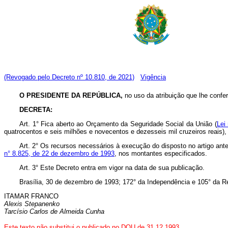
(Revogado pelo Decreto nº 10.810, de 2021)
Vigência
O PRESIDENTE DA REPÚBLICA,
no uso da atribuição que lhe confer
DECRETA:
Art. 1° Fica aberto ao Orçamento da Seguridade Social da União (
Lei
quatrocentos e seis milhões e novecentos e dezesseis mil cruzeiros reais)
Art. 2° Os recursos necessários à execução do disposto no artigo ante
n° 8.825, de 22 de dezembro de 1993
, nos montantes especificados.
Art. 3° Este Decreto entra em vigor na data de sua publicação.
Brasília, 30 de dezembro de 1993; 172° da Independência e 105° da R
ITAMAR FRANCO
Alexis Stepanenko
Tarcísio Carlos de Almeida Cunha
Este texto não substitui o publicado no DOU de 31.12.1993