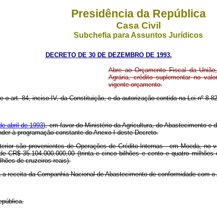
Presidência da República
Casa Civil
Subchefia para Assuntos Jurídicos
DECRETO DE 30 DE DEZEMBRO DE 1993.
Abre ao Orçamento Fiscal da União,
Agrária, crédito suplementar no val
vigente orçamento.
re o art. 84, inciso IV, da Constituição, e da autorização contida na Lei nº 8
de abril de 1993
), em favor do Ministério da Agricultura, do Abastecimento e
tender à programação constante do Anexo I deste Decreto.
terior são provenientes de Operações de Crédito Internas - em Moeda, no v
 de CR$ 35.104.000.000,00 (trinta e cinco bilhões e cento e quatro milhões
lhões de cruzeiros reais).
rada a receita da Companhia Nacional de Abastecimento de conformidade com o 
epública.