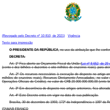
(Revogado pelo Decreto nº 10.810, de 2021)
Vigência
Texto para impressão
O PRESIDENTE DA REPÚBLICA
, no uso da atribuição que lhe confe
DECRETA:
Art. 1º Fica aberto ao Orçamento Fiscal da União (
Lei nº 8.652, de 29 
(cento e dez bilhões e duzentos e oito milhões de cruzeiros reais), para a
Art. 2º Os recursos necessários à execução do disposto no artigo an
milhões de cruzeiros reais), Recursos Diretamente Arrecadados, no valor
Operações Oficiais de Crédito), no valor de CR$ 20.000.000.000,00 (vinte bi
Art. 3º Em decorrência do disposto nos artigos anteriores, fica alte
Art. 4º Este Decreto entra em vigor na data de sua publicação.
Brasília, 30 de dezembro de 1993; 172º da Independência e 105º da R
ITAMAR FRANCO