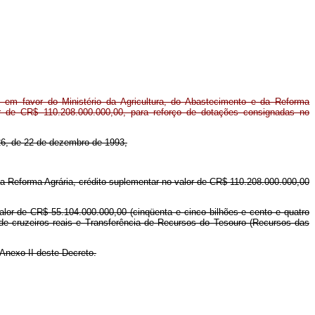
 em favor do Ministério da Agricultura, do Abastecimento e da Reforma
or de CR$ 110.208.000.000,00, para reforço de dotações consignadas no
.826, de 22 de dezembro de 1993,
 da Reforma Agrária, crédito suplementar no valor de CR$ 110.208.000.000,00
alor de CR$ 55.104.000.000,00 (cinqüenta e cinco bilhões e cento e quatro
 de cruzeiros reais e Transferência de Recursos do Tesouro (Recursos das
Anexo II deste Decreto.