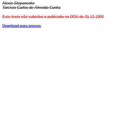
Alexis Stepanenko
Tarcísio Carlos de Almeida Cunha
Este texto não substitui o publicado no DOU de 31.12.1993
Download para anexos