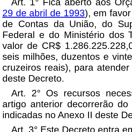
Art. 1° Fica aberto aos Or
29 de abril de 1993
), em favor
de Contas da União, do Sup
Federal e do Ministério dos 
valor de CR$ 1.286.225.228,0
seis milhões, duzentos e vinte
cruzeiros reais), para atende
deste Decreto.
Art. 2° Os recursos neces
artigo anterior decorrerão d
indicadas no Anexo II deste D
Art. 3° Este Decreto entra e