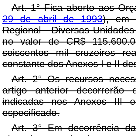
Art. 1° Fica aberto aos Or
29 de abril de 1993
), em 
Regional - Diversas Unidades
no valor de CR$ 115.600.0
seiscentos mil cruzeiros r
constante dos Anexos I e II de
Art. 2° Os recursos neces
artigo anterior decorrerão
indicadas nos Anexos III 
especificado.
Art. 3° Em decorrência da