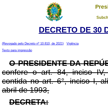
Pres
Subch
DECRETO DE 30 
(Revogado pelo Decreto nº 10.810, de 2021)
Vigência
Texto para impressão
O PRESIDENTE DA REPÚ
confere o art. 84, inciso IV
contida no art. 6°, inciso I, al
abril de 1993,
DECRETA: