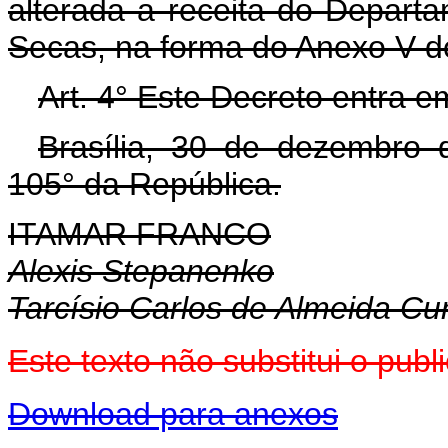
alterada a receita do Depart
Secas, na forma do Anexo V d
Art. 4° Este Decreto entra e
Brasília, 30 de dezembro 
105° da República.
ITAMAR FRANCO
Alexis Stepanenko
Tarcísio Carlos de Almeida C
Este texto não substitui o pu
Download para anexos