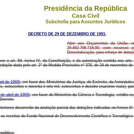
Presidência da República
Casa Civil
Subchefia para Assuntos Jurídicos
DECRETO DE 29 DE DEZEMBRO DE 1993.
Abre aos Orçamentos da União, em 
29.492.798.718,00, com recursos p
Desestatização, para reforço de dota
fere o art. 84, inciso IV, da Constituição, e da autorização contida nos art
 redação dada pelo art. 2° da Medida Provisória n° 376, de 24 de novembro de
bril de 1993
), em favor dos Ministérios da Justiça, do Exército, da Aeronáuti
es, setecentos e noventa e oito mil, setecentos e dezoito cruzeiros reais), p
 de abril de 1993
), em favor do Ministério da Ciência e Tecnologia, crédito 
 Decreto.
nteriores decorrerão da anulação parcial das dotações indicadas no Anexo III
as as receitas do Fundo Nacional de Desenvolvimento Científico e Tecnológic
epública.