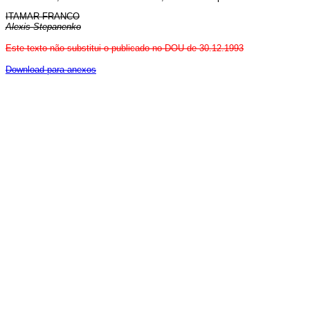
ITAMAR FRANCO
Alexis Stepanenko
Este texto não substitui o publicado no DOU de 30.12.1993
Download para anexos