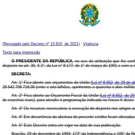
(Revogado pelo Decreto nº 10.810, de 2021)
Vigência
Texto para impressão
O PRESIDENTE DA REPÚBLICA
, no uso da atribuição que lhe con
disposto no art. 30, § 2°, da Lei n° 8.177, de 1° de março de 1991 e com a
DECRETA:
Art. 1° Fica aberto aos orçamentos da União (
Lei nº 8.652, de 29 de a
28.542.798.718,00 (vinte e oito bilhões, quinhentos e quarenta e dois milhõ
Art. 2° Fica aberto ao Orçamento Fiscal da União (
Lei nº 8.652, de 29
de cruzeiros reais), para atender à programação indicada no Anexo II deste
Art. 3° Os recursos necessários à execução do disposto nos artigos a
Art. 4° Em decorrência da abertura do presente crédito ficam alterad
Art. 5° Este Decreto entra em vigor na data de sua publicação.
Brasília, 29 de dezembro de 1993; 172° da Independência e 105° da R