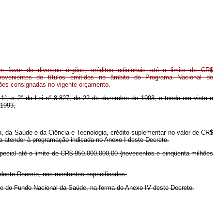
favor de diversos órgãos, créditos adicionais até o limite de CR$
rovenientes de títulos emitidos no âmbito do Programa Nacional de
ções consignadas no vigente orçamento.
s. 1°, e 2° da Lei n° 8.827, de 22 de dezembro de 1993, e tendo em vista o
 1993,
ca, da Saúde e da Ciência e Tecnologia, crédito suplementar no valor de CR$
ara atender à programação indicada no Anexo I deste Decreto.
especial até o limite de CR$ 950.000.000,00 {novecentos e cinqüenta milhões
 deste Decreto, nos montantes especificados.
o e do Fundo Nacional da Saúde, na forma do Anexo IV deste Decreto.