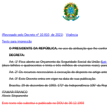
(Revogado pelo Decreto nº 10.810, de 2021)
Vigência
Texto para impressão
O PRESIDENTE DA REPÚBLICA,
no uso da atribuição que lhe confer
DECRETA:
Art. 1° Fica aberto ao Orçamento da Seguridade Social da União (
Lei
(doze bilhões e quatrocentos e trinta e três milhões de cruzeiros reais), p
Art. 2° Os recursos necessários à execução do disposto no artigo ant
Art. 3° Este Decreto entra em vigor na data de sua publicação.
Brasília, 29 de dezembro de 1993; 172° da Independência 105° da Rep
ITAMAR FRANCO
Alexis Stepanenko
Este texto não substitui o publicado no DOU de 30.12.1993