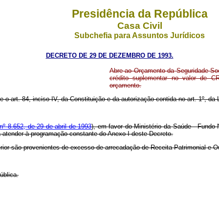
Presidência da República
Casa Civil
Subchefia para Assuntos Jurídicos
DECRETO DE 29 DE DEZEMBRO DE 1993.
Abre ao Orçamento da Seguridade Soci
crédito suplementar no valor de CR
orçamento.
e o art. 84, inciso IV, da Constituição e da autorização contida no art. 1º, d
 nº 8.652, de 29 de abril de 1993
), em favor do Ministério da Saúde - Fundo
ara atender à programação constante do Anexo I deste Decreto.
erior são provenientes de excesso de arrecadação de Receita Patrimonial e O
ública.