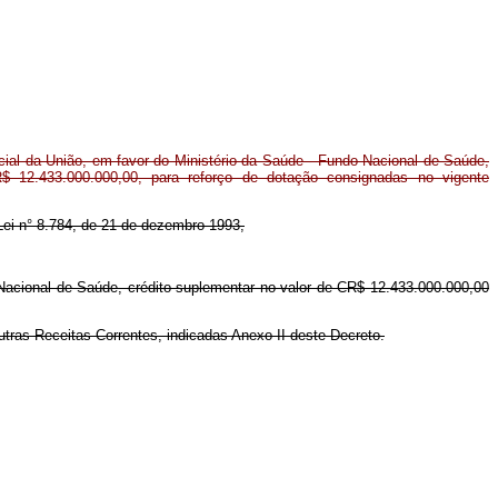
al da União, em favor do Ministério da Saúde - Fundo Nacional de Saúde,
$ 12.433.000.000,00, para reforço de dotação consignadas no vigente
a Lei n° 8.784, de 21 de dezembro 1993,
 Nacional de Saúde, crédito suplementar no valor de CR$ 12.433.000.000,00
utras Receitas Correntes, indicadas Anexo II deste Decreto.