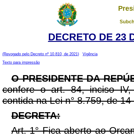
Pres
Subch
DECRETO DE 23 
(Revogado pelo Decreto nº 10.810, de 2021)
Vigência
Texto para impressão
O PRESIDENTE DA REPÚB
confere o art. 84, inciso IV
contida na Lei n° 8.759, de 1
DECRETA:
Art. 1° Fica aberto ao Orça