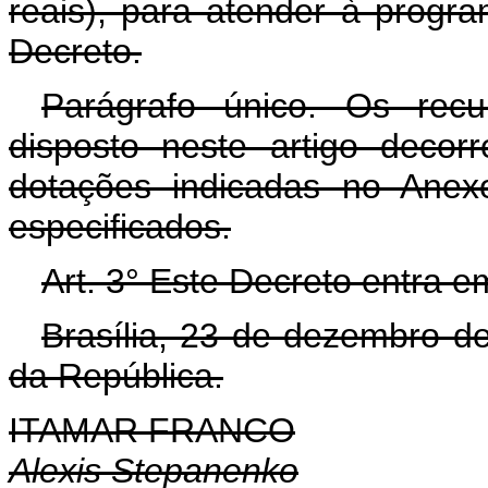
reais), para atender à progr
Decreto.
Parágrafo único. Os rec
disposto neste artigo decor
dotações indicadas no Anex
especificados.
Art. 3° Este Decreto entra e
Brasília, 23 de dezembro d
da República.
ITAMAR FRANCO
Alexis Stepanenko