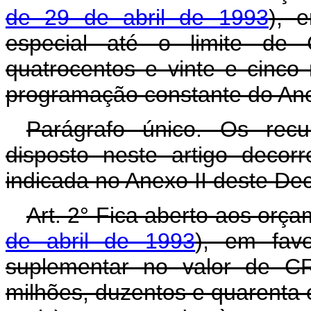
de 29 de abril de 1993
), e
especial até o limite de 
quatrocentos e vinte e cinco 
programação constante do Ane
Parágrafo único. Os rec
disposto neste artigo deco
indicada no Anexo II deste De
Art. 2° Fica aberto aos orç
de abril de 1993
), em favo
suplementar no valor de CR
milhões, duzentos e quarenta e 