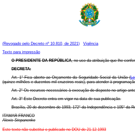
(Revogado pelo Decreto nº 10.810, de 2021)
Vigência
Texto para impressão
O PRESIDENTE DA REPÚBLICA
, no uso da atribuição que lhe confer
DECRETA:
Art. 1° Fica aberto ao Orçamento da Seguridade Social da União (
Le
(quinze milhões e duzentos mil cruzeiros reais), para atender à programaçã
Art. 2° Os recursos necessários à execução do disposto no artigo ante
Art. 3° Este Decreto entra em vigor na data de sua publicação.
Brasília, 20 de dezembro de 1993; 172° da Independência e 105° da R
ITAMAR FRANCO
Alexis Stepanenko
Este texto não substitui o publicado no DOU de 21.12.1993