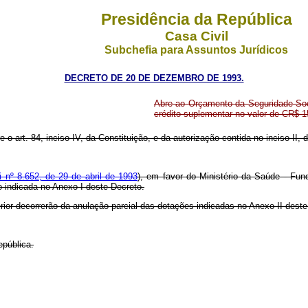
Presidência da República
Casa Civil
Subchefia para Assuntos Jurídicos
DECRETO DE 20 DE DEZEMBRO DE 1993.
Abre ao Orçamento da Seguridade Soci
crédito suplementar no valor de CR$ 1
e o art. 84, inciso IV, da Constituição, e da autorização contida no inciso II, d
i nº 8.652, de 29 de abril de 1993
), em favor do Ministério da Saúde - Fu
o indicada no Anexo I deste Decreto.
rior decorrerão da anulação parcial das dotações indicadas no Anexo II dest
epública.