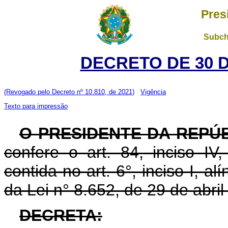
Pres
Subch
DECRETO DE 30 
(Revogado pelo Decreto nº 10.810, de 2021)
Vigência
Texto para impressão
O PRESIDENTE DA REPÚ
confere o art. 84, inciso IV
contida no art. 6°, inciso I, alí
da Lei n° 8.652, de 29 de abril
DECRETA: