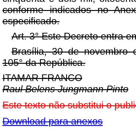
conforme indicados no Anex
especificado.
Art. 3° Este Decreto entra e
Brasília, 30 de novembro 
105° da República.
ITAMAR FRANCO
Raul Belens Jungmann Pinto
Este texto não substitui o pu
Download para anexos