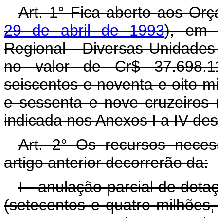
Art. 1° Fica aberto aos Or
29 de abril de 1993
), em 
Regional - Diversas Unidades
no valor de Cr$ 37.698.118
seiscentos e noventa e oito mi
e sessenta e nove cruzeiros 
indicada nos Anexos I a IV des
Art. 2° Os recursos neces
artigo anterior decorrerão da:
I - anulação parcial de dot
(setecentos e quatro milhões,