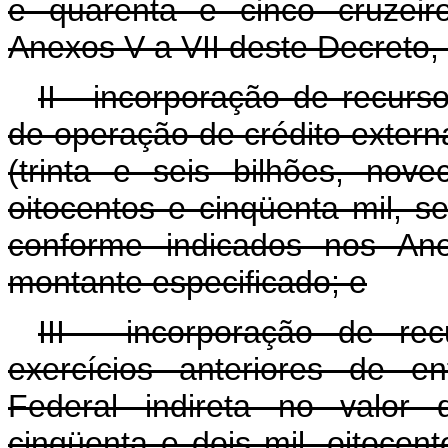
e quarenta e cinco cruzeir
Anexos V a VII deste Decreto,
II - incorporação de recurs
de operação de crédito extern
(trinta e seis bilhões, nov
oitocentos e cinqüenta mil, se
conforme indicados nos Ane
montante especificado; e
III - incorporação de re
exercícios anteriores de e
Federal indireta no valor
cinqüenta e dois mil, oitocento