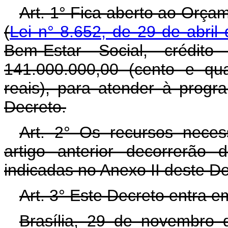
Art. 1° Fica aberto ao Orça
(
Lei n° 8.652, de 29 de abril
Bem-Estar Social, crédit
141.000.000,00 (cento e qu
reais), para atender à prog
Decreto.
Art. 2° Os recursos neces
artigo anterior decorrerão
indicadas no Anexo II deste D
Art. 3° Este Decreto entra e
Brasília, 29 de novembro 