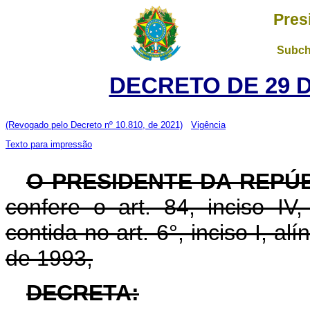
Pres
Subch
DECRETO DE 29 
(Revogado pelo Decreto nº 10.810, de 2021)
Vigência
Texto para impressão
O PRESIDENTE DA REPÚ
confere o art. 84, inciso IV
contida no art. 6°, inciso I, al
de 1993,
DECRETA: