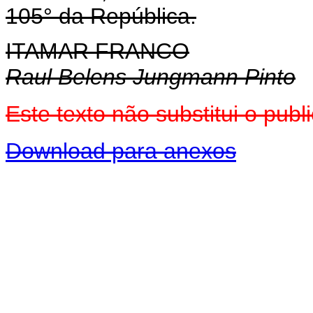
105° da República.
ITAMAR FRANCO
Raul Belens Jungmann Pinto
Este texto não substitui o pu
Download para anexos