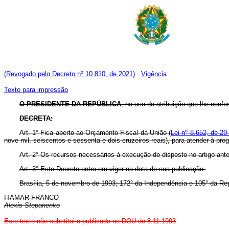
(Revogado pelo Decreto nº 10.810, de 2021)
Vigência
Texto para impressão
O PRESIDENTE DA REPÚBLICA
, no uso da atribuição que lhe confere
DECRETA:
Art. 1° Fica aberto ao Orçamento Fiscal da União (
Lei nº 8.652, de 29
nove mil, seiscentos e sessenta e dois cruzeiros reais), para atender à pr
Art. 2° Os recursos necessários à execução do disposto no artigo ante
Art. 3° Este Decreto entra em vigor na data de sua publicação.
Brasília, 5 de novembro de 1993; 172° da Independência e 105° da Rep
ITAMAR FRANCO
Alexis Stepanenko
Este texto não substitui o publicado no DOU de 8.11.1993