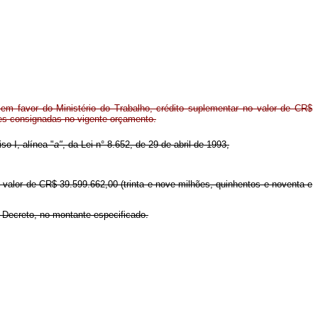
em favor do Ministério do Trabalho, crédito suplementar no valor de CR$
ões consignadas no vigente orçamento.
so I, alínea "
a"
, da Lei n° 8.652, de 29 de abril de 1993,
o valor de CR$ 39.599.662,00 (trinta e nove milhões, quinhentos e noventa e
e Decreto, no montante especificado.