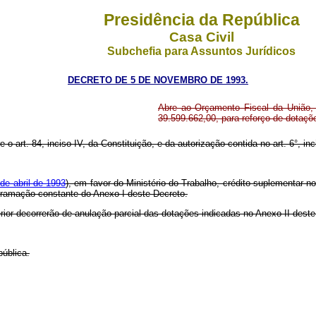
Presidência da República
Casa Civil
Subchefia para Assuntos Jurídicos
DECRETO DE 5 DE NOVEMBRO DE 1993.
Abre ao Orçamento Fiscal da União, 
39.599.662,00, para reforço de dotaç
 o art. 84, inciso IV, da Constituição, e da autorização contida no art. 6°, inci
 de abril de 1993
), em favor do Ministério do Trabalho, crédito suplementar n
ogramação constante do Anexo I deste Decreto.
rior decorrerão de anulação parcial das dotações indicadas no Anexo II dest
ública.