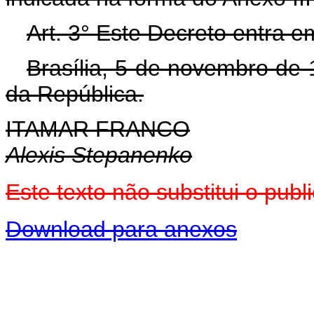
Art. 3° Este Decreto entra e
Brasília, 5 de novembro de
da República.
ITAMAR FRANCO
Alexis Stepanenko
Este texto não substitui o pu
Download para anexos