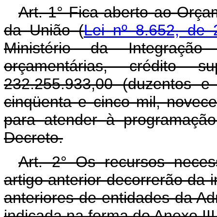
Art. 1° Fica aberto ao Orça
da União (
Lei nº 8.652, de 
Ministério da Integração
orçamentárias, crédito
232.255.933,00 (duzentos e 
cinqüenta e cinco mil, novecen
para atender à programação
Decreto.
Art. 2° Os recursos neces
artigo anterior decorrerão da 
anteriores de entidades da Adm
indicada na forma do Anexo III