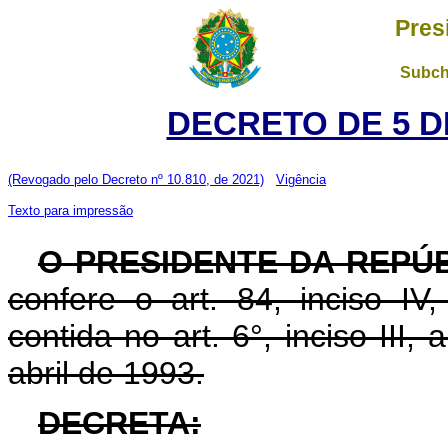
Pres
Subch
DECRETO DE 5 D
(Revogado pelo Decreto nº 10.810, de 2021)
Vigência
Texto para impressão
O PRESIDENTE DA REPÚ
confere o art. 84, inciso IV
contida no art. 6°, inciso III, 
abril de 1993.
DECRETA: